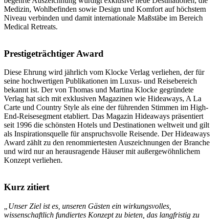
begehrte Auszeichnung würdigt exklusive neue Destinationen, die
Medizin, Wohlbefinden sowie Design und Komfort auf höchstem
Niveau verbinden und damit internationale Maßstäbe im Bereich
Medical Retreats.
Prestigeträchtiger Award
Diese Ehrung wird jährlich vom Klocke Verlag verliehen, der für
seine hochwertigen Publikationen im Luxus- und Reisebereich
bekannt ist. Der von Thomas und Martina Klocke gegründete
Verlag hat sich mit exklusiven Magazinen wie Hideaways, A La
Carte und Country Style als eine der führenden Stimmen im High-
End-Reisesegment etabliert. Das Magazin Hideaways präsentiert
seit 1996 die schönsten Hotels und Destinationen weltweit und gilt
als Inspirationsquelle für anspruchsvolle Reisende. Der Hideaways
Award zählt zu den renommiertesten Auszeichnungen der Branche
und wird nur an herausragende Häuser mit außergewöhnlichem
Konzept verliehen.
Kurz zitiert
„Unser Ziel ist es, unseren Gästen ein wirkungsvolles,
wissenschaftlich fundiertes Konzept zu bieten, das langfristig zu