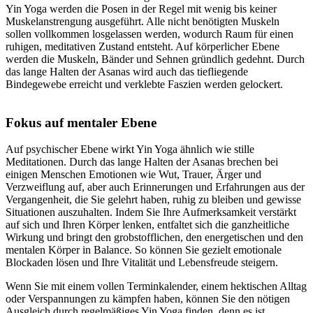
Yin Yoga werden die Posen in der Regel mit wenig bis keiner
Muskelanstrengung ausgeführt. Alle nicht benötigten Muskeln
sollen vollkommen losgelassen werden, wodurch Raum für einen
ruhigen, meditativen Zustand entsteht. Auf körperlicher Ebene
werden die Muskeln, Bänder und Sehnen gründlich gedehnt. Durch
das lange Halten der Asanas wird auch das tiefliegende
Bindegewebe erreicht und verklebte Faszien werden gelockert.
Fokus auf mentaler Ebene
Auf psychischer Ebene wirkt Yin Yoga ähnlich wie stille
Meditationen. Durch das lange Halten der Asanas brechen bei
einigen Menschen Emotionen wie Wut, Trauer, Ärger und
Verzweiflung auf, aber auch Erinnerungen und Erfahrungen aus der
Vergangenheit, die Sie gelehrt haben, ruhig zu bleiben und gewisse
Situationen auszuhalten. Indem Sie Ihre Aufmerksamkeit verstärkt
auf sich und Ihren Körper lenken, entfaltet sich die ganzheitliche
Wirkung und bringt den grobstofflichen, den energetischen und den
mentalen Körper in Balance. So können Sie gezielt emotionale
Blockaden lösen und Ihre Vitalität und Lebensfreude steigern.
Wenn Sie mit einem vollen Terminkalender, einem hektischen Alltag
oder Verspannungen zu kämpfen haben, können Sie den nötigen
Ausgleich durch regelmäßiges Yin Yoga finden, denn es ist