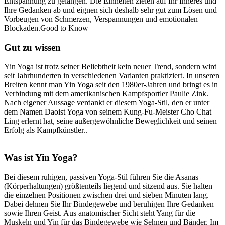
Entspannung zu gelangen. Die Einheiten zielen auf Ihr Inneres und
Ihre Gedanken ab und eignen sich deshalb sehr gut zum Lösen und
Vorbeugen von Schmerzen, Verspannungen und emotionalen
Blockaden.Good to Know
Gut zu wissen
Yin Yoga ist trotz seiner Beliebtheit kein neuer Trend, sondern wird
seit Jahrhunderten in verschiedenen Varianten praktiziert. In unseren
Breiten kennt man Yin Yoga seit den 1980er-Jahren und bringt es in
Verbindung mit dem amerikanischen Kampfsportler Paulie Zink.
Nach eigener Aussage verdankt er diesem Yoga-Stil, den er unter
dem Namen Daoist Yoga von seinem Kung-Fu-Meister Cho Chat
Ling erlernt hat, seine außergewöhnliche Beweglichkeit und seinen
Erfolg als Kampfkünstler..
Was ist Yin Yoga?
Bei diesem ruhigen, passiven Yoga-Stil führen Sie die Asanas
(Körperhaltungen) größtenteils liegend und sitzend aus. Sie halten
die einzelnen Positionen zwischen drei und sieben Minuten lang.
Dabei dehnen Sie Ihr Bindegewebe und beruhigen Ihre Gedanken
sowie Ihren Geist. Aus anatomischer Sicht steht Yang für die
Muskeln und Yin für das Bindegewebe wie Sehnen und Bänder. Im