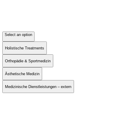
Select an option
Holistische Treatments
Orthopädie & Sportmedizin
Ästhetische Medizin
Medizinische Dienstleistungen – extern
Biohacking und gerätegestützte Therapien
32 Services
Bodyforming