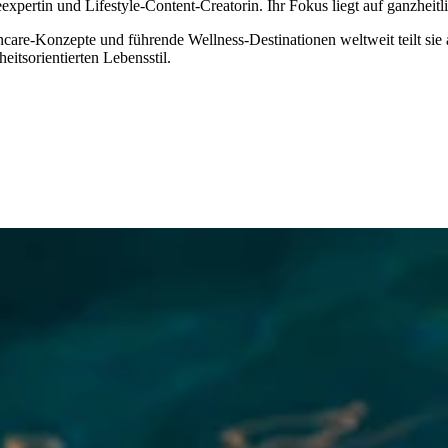
expertin und Lifestyle-Content-Creatorin. Ihr Fokus liegt auf ganzhei
ncare-Konzepte und führende Wellness-Destinationen weltweit teilt sie 
tsorientierten Lebensstil.