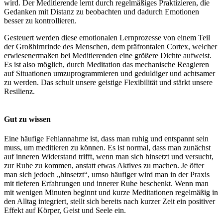
wird. Der Meditierende lernt durch regelmäßiges Praktizieren, die
Gedanken mit Distanz zu beobachten und dadurch Emotionen
besser zu kontrollieren.
Gesteuert werden diese emotionalen Lernprozesse von einem Teil
der Großhirnrinde des Menschen, dem präfrontalen Cortex, welcher
erwiesenermaßen bei Meditierenden eine größere Dichte aufweist.
Es ist also möglich, durch Meditation das mechanische Reagieren
auf Situationen umzuprogrammieren und geduldiger und achtsamer
zu werden. Das schult unsere geistige Flexibilität und stärkt unsere
Resilienz.
Gut zu wissen
Eine häufige Fehlannahme ist, dass man ruhig und entspannt sein
muss, um meditieren zu können. Es ist normal, dass man zunächst
auf inneren Widerstand trifft, wenn man sich hinsetzt und versucht,
zur Ruhe zu kommen, anstatt etwas Aktives zu machen. Je öfter
man sich jedoch „hinsetzt“, umso häufiger wird man in der Praxis
mit tieferen Erfahrungen und innerer Ruhe beschenkt. Wenn man
mit wenigen Minuten beginnt und kurze Meditationen regelmäßig in
den Alltag integriert, stellt sich bereits nach kurzer Zeit ein positiver
Effekt auf Körper, Geist und Seele ein.