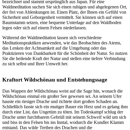
bezeichnet und stammt ursprünglich aus Japan. Für eine
Waldmeditation suchen Sie sich einen ruhigen und abgelegenen Ort,
der frei von Ablenkungen ist. Einen Platz, der Ihnen ein Gefühl von
Sicherheit und Geborgenheit vermittelt. Sie können sich auf einen
Baumstamm setzen, eine bequeme Unterlage auf den Waldboden
legen oder sich auf einem Felsen niederlassen.
Während der Waldmeditation lassen sich verschiedene
Meditationspraktiken anwenden, wie das Beobachten des Atems,
das Lenken der Achtsamkeit auf die Umgebung oder das
Praktizieren von Dankbarkeit für die Schönheit der Natur. So nutzen
Sie die heilende Kraft der Natur und stellen eine tiefere Verbindung
zu sich selbst und Ihrer Umwelt her.
Kraftort Wildschönau und Entstehungssage
Das Wappen der Wildschönau weist auf die Sage hin, wonach die
Wildschönau einmal ein großer See gewesen sei. An seinem Ufer
hauste ein riesiger Drache und richtete dort großen Schaden an.
Schließlich fasste sich ein mutiger Bauer ein Herz und es gelang ihm
durch eine List, das Ungetüm zu töten. Im Todeskampf schlug der
Drache unter furchtbarem Gebrüll mit seinem Schweif wild um sich
und biss in den Felsen bis ins Inntal, wodurch die Kundler Klamm
entstand. Das wilde Treiben des Drachen und die