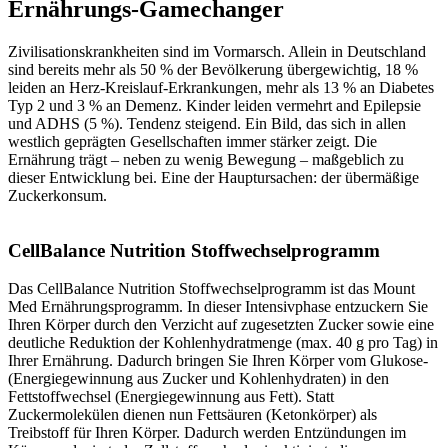
Ernährungs-Gamechanger
Zivilisationskrankheiten sind im Vormarsch. Allein in Deutschland
sind bereits mehr als 50 % der Bevölkerung übergewichtig, 18 %
leiden an Herz-Kreislauf-Erkrankungen, mehr als 13 % an Diabetes
Typ 2 und 3 % an Demenz. Kinder leiden vermehrt and Epilepsie
und ADHS (5 %). Tendenz steigend. Ein Bild, das sich in allen
westlich geprägten Gesellschaften immer stärker zeigt. Die
Ernährung trägt – neben zu wenig Bewegung – maßgeblich zu
dieser Entwicklung bei. Eine der Hauptursachen: der übermäßige
Zuckerkonsum.
CellBalance Nutrition Stoffwechselprogramm
Das CellBalance Nutrition Stoffwechselprogramm ist das Mount
Med Ernährungsprogramm. In dieser Intensivphase entzuckern Sie
Ihren Körper durch den Verzicht auf zugesetzten Zucker sowie eine
deutliche Reduktion der Kohlenhydratmenge (max. 40 g pro Tag) in
Ihrer Ernährung. Dadurch bringen Sie Ihren Körper vom Glukose-
(Energiegewinnung aus Zucker und Kohlenhydraten) in den
Fettstoffwechsel (Energiegewinnung aus Fett). Statt
Zuckermolekülen dienen nun Fettsäuren (Ketonkörper) als
Treibstoff für Ihren Körper. Dadurch werden Entzündungen im