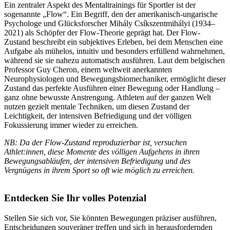
Ein zentraler Aspekt des Mentaltrainings für Sportler ist der
sogenannte „Flow“. Ein Begriff, den der amerikanisch-ungarische
Psychologe und Glücksforscher Mihály Csíkszentmihályi (1934–
2021) als Schöpfer der Flow-Theorie geprägt hat. Der Flow-
Zustand beschreibt ein subjektives Erleben, bei dem Menschen eine
Aufgabe als mühelos, intuitiv und besonders erfüllend wahrnehmen,
während sie sie nahezu automatisch ausführen. Laut dem belgischen
Professor Guy Cheron, einem weltweit anerkannten
Neurophysiologen und Bewegungsbiomechaniker, ermöglicht dieser
Zustand das perfekte Ausführen einer Bewegung oder Handlung –
ganz ohne bewusste Anstrengung. Athleten auf der ganzen Welt
nutzen gezielt mentale Techniken, um diesen Zustand der
Leichtigkeit, der intensiven Befriedigung und der völligen
Fokussierung immer wieder zu erreichen.
NB: Da der Flow-Zustand reproduzierbar ist, versuchen
Athlet:innen, diese Momente des völligen Aufgehens in ihren
Bewegungsabläufen, der intensiven Befriedigung und des
Vergnügens in ihrem Sport so oft wie möglich zu erreichen.
Entdecken Sie Ihr volles Potenzial
Stellen Sie sich vor, Sie könnten Bewegungen präziser ausführen,
Entscheidungen souveräner treffen und sich in herausfordernden