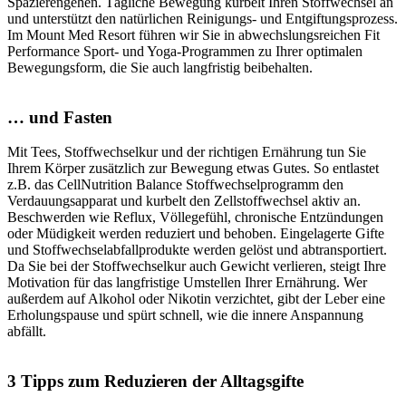
Spazierengehen. Tägliche Bewegung kurbelt Ihren Stoffwechsel an
und unterstützt den natürlichen Reinigungs- und Entgiftungsprozess.
Im Mount Med Resort führen wir Sie in abwechslungsreichen Fit
Performance Sport- und Yoga-Programmen zu Ihrer optimalen
Bewegungsform, die Sie auch langfristig beibehalten.
… und Fasten
Mit Tees, Stoffwechselkur und der richtigen Ernährung tun Sie
Ihrem Körper zusätzlich zur Bewegung etwas Gutes. So entlastet
z.B. das CellNutrition Balance Stoffwechselprogramm den
Verdauungsapparat und kurbelt den Zellstoffwechsel aktiv an.
Beschwerden wie Reflux, Völlegefühl, chronische Entzündungen
oder Müdigkeit werden reduziert und behoben. Eingelagerte Gifte
und Stoffwechselabfallprodukte werden gelöst und abtransportiert.
Da Sie bei der Stoffwechselkur auch Gewicht verlieren, steigt Ihre
Motivation für das langfristige Umstellen Ihrer Ernährung. Wer
außerdem auf Alkohol oder Nikotin verzichtet, gibt der Leber eine
Erholungspause und spürt schnell, wie die innere Anspannung
abfällt.
3 Tipps zum Reduzieren der Alltagsgifte