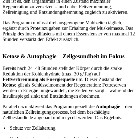
Ziel ist es, den Organismus in einen Zustand maximaler
Regeneration zu versetzen – und dabei Fettverbrennung,
Zellreinigung und Entzündungshemmung zugleich zu aktivieren.
Das Programm umfasst drei ausgewogene Mahlzeiten täglich,
ergänzt durch Proteinzugaben zur Erhaltung der Muskelmasse. Das
Prinzip des Intervallfastens mit einem Essensfenster von maximal 12
Stunden verstärkt den Effekt zusätzlich.
Ketose & Autophagie – Zellgesundheit im Fokus
Bereits nach 24–48 Stunden stellt der Körper durch die starke
Reduktion der Kohlenhydrate (max. 30 g/Tag) auf
Fettverbrennung als Energiequelle
um. Dieser Zustand der
Ketose
gilt als Schlüsselmoment der Regeneration: Fettreserven
werden in Energie umgewandelt, die Zellen versorgt – während der
Insulinspiegel sinkt und Entzündungen abnehmen.
Parallel dazu aktiviert das Programm gezielt die
Autophagie
– den
natürlichen Zellreinigungsprozess, bei dem beschädigte
Zellbestandteile abgebaut und recycelt werden. Das Ergebnis:
Schutz vor Zellalterung